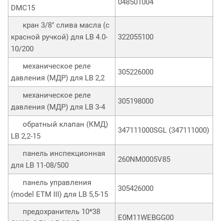
048501004
DMC15
кран 3/8" слива масла (с
красной ручкой) для LB 4.0-
322055100
10/200
механическое реле
305226000
давления (МДР) для LB 2,2
механическое реле
305198000
давления (МДР) для LB 3-4
обратный клапан (КМД)
347111000SGL (347111000)
LB 2,2-15
панель инспекционная
260NM0005V85
для LB 11-08/500
панель управления
305426000
(model ETM III) для LB 5,5-15
предохранитель 10*38
E0M11WEBGG00