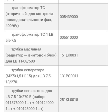
трансформатор TC
(вторичный, для контроля
005439000
последовательности фаз,
400/6V)
трансформатор ТС 1 LB
005510000
5,5-7,5
трубка масляная
(радиатор --- винтовой блок)
151LK0031
для LB 11-08/500
трубка сепаратора
(M27X1,5 H115) для LB 7,5-
131PC0011
13/270
трубки сепаратора для
LB 7.5-10/270 E (набор:
251KL0018
011376000-1шт + 010124000-
1шт + 010123000-1шт)