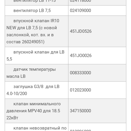
вентилятор LB 11-15
024118000
вентилятор LB 7,5
024109000
впускной клапан IR10
NEW для LB 7,5 (с новой
451JD0526
заслонкой, кот. вх. и в
состав 260249051)
впускной клапан для LB
451JO0026
5,5
датчик температуры
008333000
масла LB
заглушка G3/8 для LB
012023000
4.0-10/200
клапан минимального
давления MPV40 для 18.5
347150000
22кВт
клапан невозвратный по