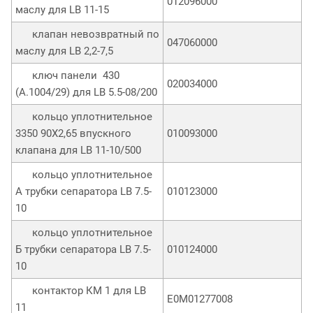
012096000
маслу для LB 11-15
клапан невозвратный по
047060000
маслу для LB 2,2-7,5
ключ панели 430
020034000
(A.1004/29) для LB 5.5-08/200
кольцо уплотнительное
3350 90X2,65 впускного
010093000
клапана для LB 11-10/500
кольцо уплотнительное
А трубки сепаратора LB 7.5-
010123000
10
кольцо уплотнительное
Б трубки сепаратора LB 7.5-
010124000
10
контактор КМ 1 для LB
E0M01277008
11