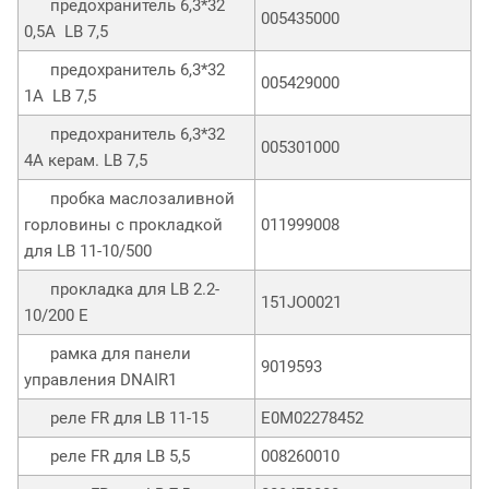
предохранитель 6,3*32
005435000
0,5А LB 7,5
предохранитель 6,3*32
005429000
1А LB 7,5
предохранитель 6,3*32
005301000
4А керам. LB 7,5
пробка маслозаливной
горловины с прокладкой
011999008
для LB 11-10/500
прокладка для LB 2.2-
151JO0021
10/200 E
рамка для панели
9019593
управления DNAIR1
реле FR для LB 11-15
E0M02278452
реле FR для LB 5,5
008260010