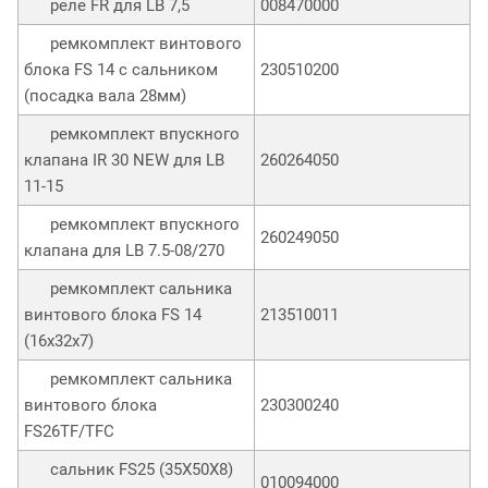
реле FR для LB 7,5
008470000
ремкомплект винтового
блока FS 14 с сальником
230510200
(посадка вала 28мм)
ремкомплект впускного
клапана IR 30 NEW для LB
260264050
11-15
ремкомплект впускного
260249050
клапана для LB 7.5-08/270
ремкомплект сальника
винтового блока FS 14
213510011
(16х32х7)
ремкомплект сальника
винтового блока
230300240
FS26TF/TFC
сальник FS25 (35X50X8)
010094000