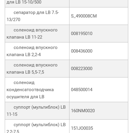
для LB 15-10/500
сепаратор для LB 7.5-
S_490008CM
13/270
соленоид впускного
008195010
клапана LB 11-22
соленоид впускного
008436000
клапана LB 2,2-4
соленоид впускного
008223000
клапана LB 5,5-7,5
соленоид
конденсатоотводчика
048500014
осушителя для LB
суппорт (мультиблок) LB
160NM0020
11-15
суппорт (мультиблок) LB
151JO0035
2,2-7,5