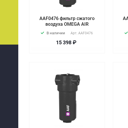
AAF0476 фильтр сжатого
A
воздуха OMEGA AIR
В наличии
Арт.
AAF0476
15 398 ₽