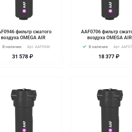
AF0946 фильтр сжатого
AAF0706 фильтр сжат
воздуха OMEGA AIR
воздуха OMEGA AIR
В наличии
В наличии
Арт.
AAF0946
Арт.
AAF0
31 578 ₽
18 377 ₽