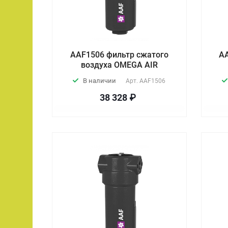
AAF1506 фильтр сжатого
A
воздуха OMEGA AIR
В наличии
Арт.
AAF1506
38 328 ₽