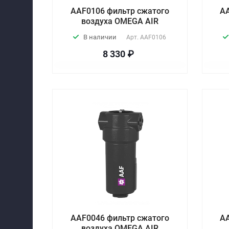
AAF0106 фильтр сжатого
A
воздуха OMEGA AIR
В наличии
Арт.
AAF0106
8 330 ₽
AAF0046 фильтр сжатого
A
воздуха OMEGA AIR