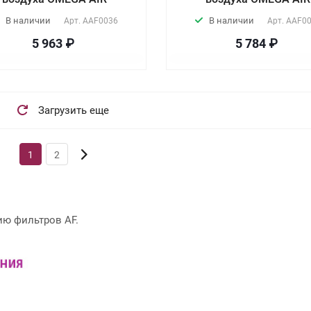
В наличии
В наличии
Арт.
AAF0036
Арт.
AAF0
5 963 ₽
5 784 ₽
Загрузить еще
1
2
ию фильтров AF.