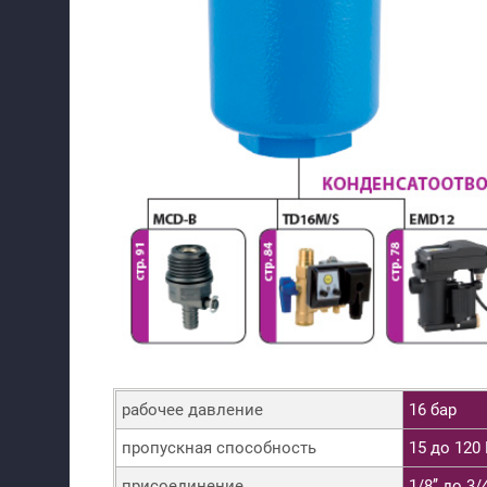
рабочее давление
16 бар
пропускная способность
15 до 120
присоединение
1/8’’ до 3/4