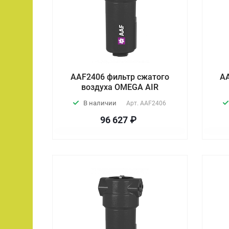
AAF2406 фильтр сжатого
A
воздуха OMEGA AIR
В наличии
Арт.
AAF2406
96 627 ₽