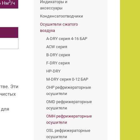
Индикаторы и
3
6 Нм
/ч
аксессуары
Конденсатоотводчики
Осушители сжатого
воздуха
A-DRY серия 4-16 БАР
ACW серия
B-DRY серия
F-DRY серия
HP-DRY
M-DRY серия 0-12 БАР
тве. Эти
OHP рефрижераторные
 чистых
осушители
OMD рефрижераторные
осушители
 для
OMH рефрижераторные
осушители
OSL рефрижераторные
осушители