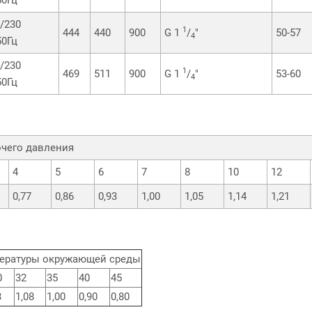
h/230
1
444
440
900
G 1
/
"
50-57
4
50Гц
h/230
1
469
511
900
G 1
/
"
53-60
4
50Гц
чего давления
4
5
6
7
8
10
12
0,77
0,86
0,93
1,00
1,05
1,14
1,21
пературы окружающей среды
0
32
35
40
45
3
1,08
1,00
0,90
0,80