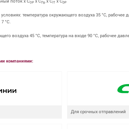
ный поток х C
х C
х С
х C
OP
Пр
IT
DP
словиях: температура окружающего воздуха 35 °С, рабочее 
 7 °С.
го воздуха 45 °С, температура на входе 90 °С, рабочее давл
ыми компаниями:
Для срочных отправлений