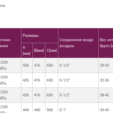
вки
Размеры
очник
Соединение входа
Вес нет
ания
воздуха
бруто [к
А
В[мм]
С[мм]
[мм]
h/230
426
416
650
G 1/2"
29-33
50Гц
h/230
426
416
650
G 1/2"
32-36
50Гц
h/230
426
416
650
G 1/2"
38-42
50Гц
h/230
444
440
900
G 1"
39-43
50Гц