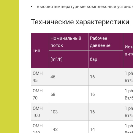
высокотемпературные комплексные устано
Технические характеристики
Номинальный
Рабочее
поток
давление
Ист
Тип
пит
3
[m
/h]
бар
OMH
1 p
46
16
45
Вт/
OMH
1 p
68
16
70
Вт/
OMH
1 p
103
16
100
Вт/
OMH
1 p
142
14
140
Вт/