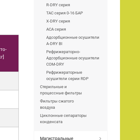
R-DRY серия
TAC серия 0-16 БАР
X-DRY серия
АCA серия
Адсорбционные осушители
A-DRY BI
то-
Рефрижераторно-
г]
Адсорбционные осушители
COM-DRY
Рефрижераторные
осушители серии RDP
Стерильные и
процессные фильтры
Фильтры сжатого
воздуха
Циклонные сепараторы
конденсата
Магистральные