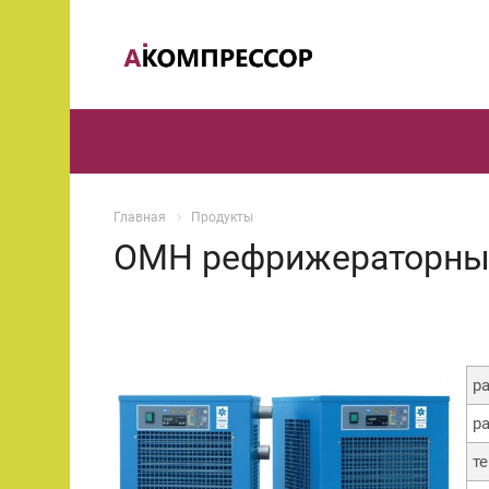
Главная
Продукты
OMH рефрижераторны
р
р
т