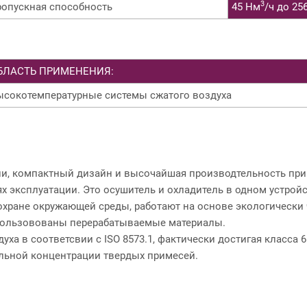
3
ропускная способность
45 Нм
/ч до 25
БЛАСТЬ ПРИМЕНЕНИЯ:
ысокотемпературные системы сжатого воздуха
ии, компактный дизайн и высочайшая производтельность при
 эксплуатации. Это осушитель и охладитель в одном устройс
охране окружающей среды, работают на основе экологически
спользовованы перерабатываемые материалы.
ха в соответсвии с ISO 8573.1, фактически достигая класса 6
альной концентрации твердых примесей.