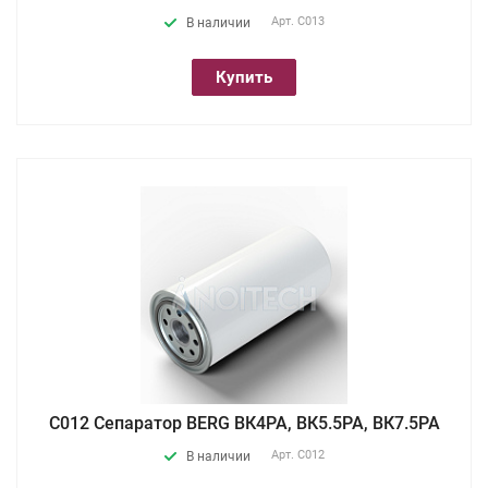
Арт.
С013
В наличии
Купить
С012 Сепаратор BERG ВК4РА, ВК5.5РА, ВК7.5РА
Арт.
С012
В наличии