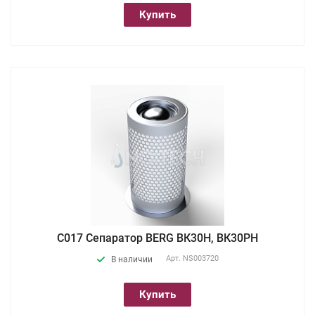
Купить
С017 Сепаратор BERG ВК30Н, ВК30РН
Арт.
NS003720
В наличии
Купить