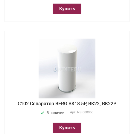
Купить
С102 Сепаратор BERG ВК18.5Р, ВК22, ВК22Р
Арт.
NS 000950
В наличии
Купить