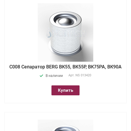
С008 Сепаратор BERG ВК55, ВК55Р, ВК75РА, ВК90А
Арт.
NS 013420
В наличии
Купить