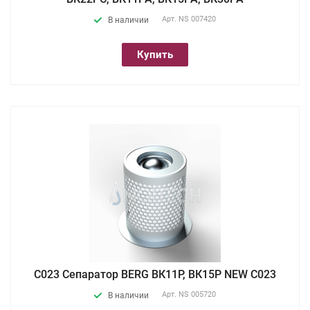
Арт.
NS 007420
В наличии
Купить
С023 Сепаратор BERG ВК11P, ВК15P NEW C023
Арт.
NS 005720
В наличии