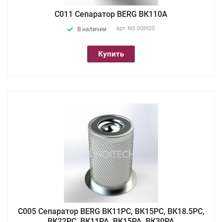
С011 Сепаратор BERG ВК110А
Арт.
NS 008920
В наличии
Купить
С005 Сепаратор BERG ВК11РС, ВК15РС, ВК18.5РС,
ВК22РС, ВК11РА, ВК15РА, ВК30РА