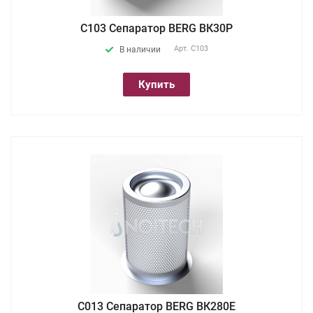
С103 Сепаратор BERG ВК30Р
Арт.
С103
В наличии
Купить
С013 Сепаратор BERG ВК280Е