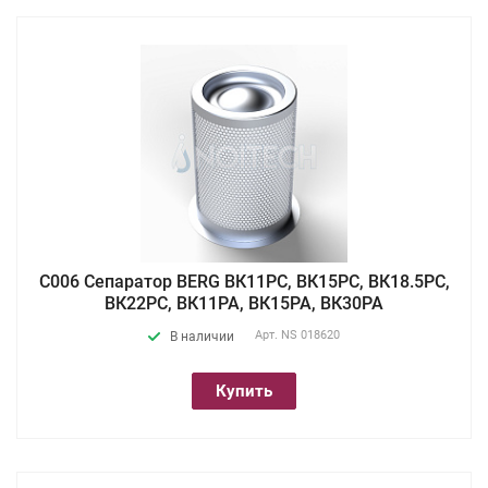
С006 Сепаратор BERG ВК11РС, ВК15РС, ВК18.5РС,
ВК22РС, ВК11РА, ВК15РА, ВК30РА
Арт.
NS 018620
В наличии
Купить