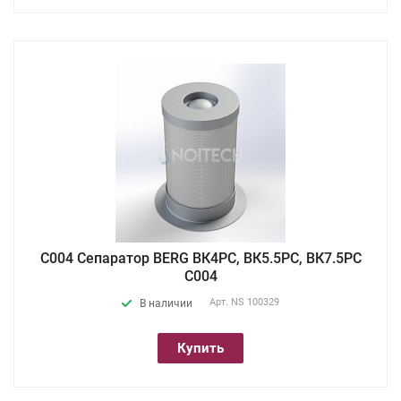
С004 Сепаратор BERG ВК4РC, ВК5.5РC, ВК7.5РC
C004
Арт.
NS 100329
В наличии
Купить