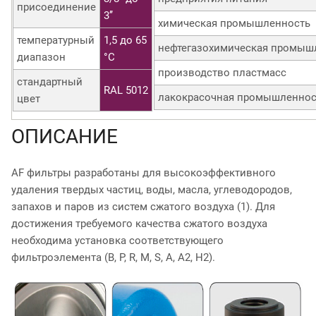
присоединение
3’’
химическая промышленность
температурный
1,5 до 65
нефтегазохимическая промыш
диапазон
°C
производство пластмасс
стандартный
RAL 5012
лакокрасочная промышленнос
цвет
ОПИСАНИЕ
AF фильтры разработаны для высокоэффективного
удаления твердых частиц, воды, масла, углеводородов,
запахов и паров из систем сжатого воздуха (1). Для
достижения требуемого качества сжатого воздуха
необходима установка соответствующего
фильтроэлемента (B, P, R, M, S, A, A2, H2).