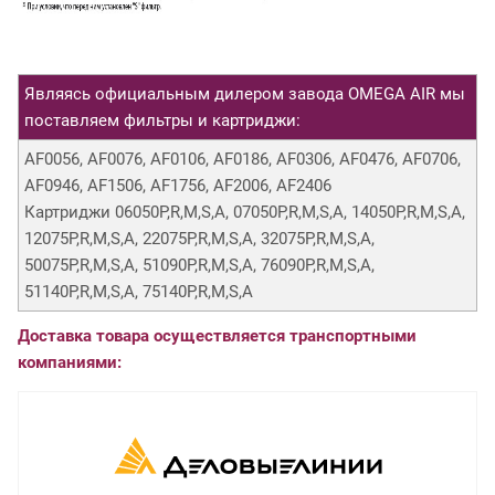
Являясь официальным дилером завода OMEGA AIR мы
поставляем фильтры и картриджи:
AF0056, AF0076, AF0106, AF0186, AF0306, AF0476, AF0706,
AF0946, AF1506, AF1756, AF2006, AF2406
Картриджи 06050P,R,M,S,A, 07050P,R,M,S,A, 14050P,R,M,S,A,
12075P,R,M,S,A, 22075P,R,M,S,A, 32075P,R,M,S,A,
50075P,R,M,S,A, 51090P,R,M,S,A, 76090P,R,M,S,A,
51140P,R,M,S,A, 75140P,R,M,S,A
Доставка товара осуществляется транспортными
компаниями: