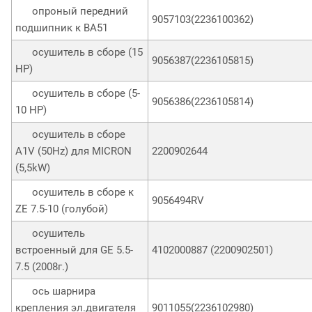
опроный передний
9057103(2236100362)
подшипник к ВА51
осушитель в сборе (15
9056387(2236105815)
НР)
осушитель в сборе (5-
9056386(2236105814)
10 НР)
осушитель в сборе
A1V (50Hz) для MICRON
2200902644
(5,5kW)
осушитель в сборе к
9056494RV
ZE 7.5-10 (голубой)
осушитель
встроенный для GE 5.5-
4102000887 (2200902501)
7.5 (2008г.)
ось шарнира
крепления эл.двигателя
9011055(2236102980)