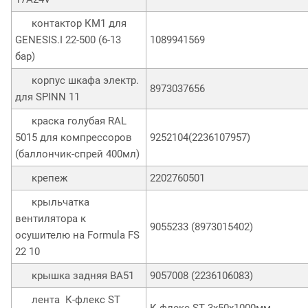
контактор КМ1 для
GENESIS.I 22-500 (6-13
1089941569
бар)
корпус шкафа электр.
8973037656
для SPINN 11
краска голубая RAL
5015 для компрессоров
9252104(2236107957)
(баллончик-спрей 400мл)
крепеж
2202760501
крыльчатка
вентилятора к
9055233 (8973015402)
осушителю на Formula FS
22 10
крышка задняя ВА51
9057008 (2236106083)
лента К-флекс ST
К-флекс ST 3x50х1000мм