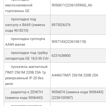
маслозаливной
9056811(2236105960)_Ab
горловины GE
прокладка под
капсулу к BA69 (замена
8973026376
кода 9618210)
прокладка суппорта
9057143(2236106118)
АА84 малая
прокладки под трубку
6231638800
сепаратора GE 18,5-30 CAI
пускатель магнитный
ПМЛ 2561М 220В 25А 1р
A4460.ПМЛ 2561М 220В 25А
реверсивный IP 20 без
реле
радиатор к ZENITH
9056874 (замена кода 9056443)
(замена кода 9056443)
(2236105987)
радиатор масляно-