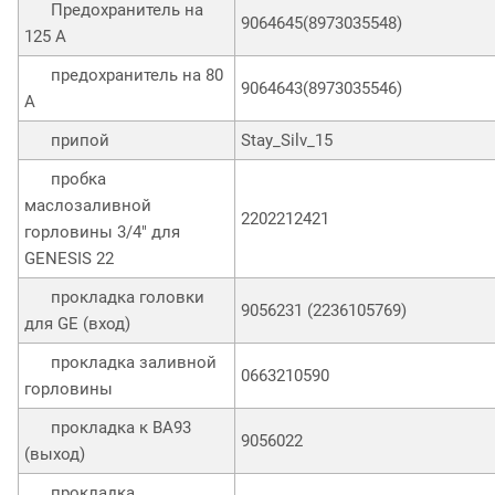
Предохранитель на
9064645(8973035548)
125 А
предохранитель на 80
9064643(8973035546)
А
припой
Stay_Silv_15
пробка
маслозаливной
2202212421
горловины 3/4" для
GENESIS 22
прокладка головки
9056231 (2236105769)
для GE (вход)
прокладка заливной
0663210590
горловины
прокладка к ВА93
9056022
(выход)
прокладка