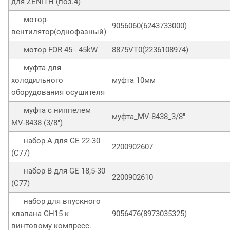
для ZENITH (поз.4)
мотор-
9056060(6243733000)
вентилятор(однофазный)
мотор FOR 45 - 45kW
8875VT0(2236108974)
муфта для
холодильного
муфта 10мм
оборудования осушителя
муфта с ниппелем
муфта_MV-8438_3/8"
MV-8438 (3/8")
набор А для GE 22-30
2200902607
(C77)
набор В для GE 18,5-30
2200902610
(C77)
набор для впускного
клапана GH15 к
9056476(8973035325)
винтовому компресс.