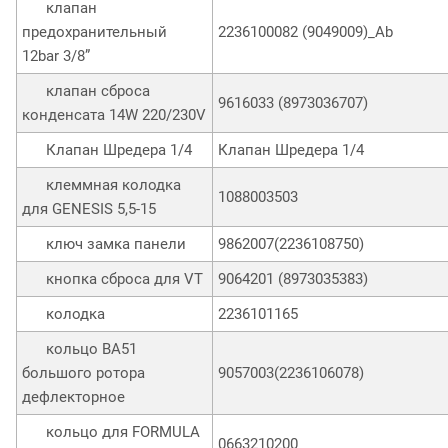
клапан
предохранительный
2236100082 (9049009)_Ab
12bar 3/8”
клапан сброса
9616033 (8973036707)
конденсата 14W 220/230V
Клапан Шредера 1/4
Клапан Шредера 1/4
клеммная колодка
1088003503
для GENESIS 5,5-15
ключ замка панели
9862007(2236108750)
кнопка сброса для VT
9064201 (8973035383)
колодка
2236101165
кольцо ВА51
большого ротора
9057003(2236106078)
дефлекторное
кольцо для FORMULA
0663210200