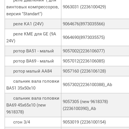
винтовых компрессоров,
9063031 (2236100429)
версия "Standart")
реле КA1 (24V)
9064676(8973035566)
реле КМЕ для GE (9A
9064690(8973035575)
24V)
ротор ВА51 - малый
9057002(2236106077)
ротор ВА69 - малый
9057012(2236106085)
ротор малый АА84
9057160 (2236106128)
сальник вала головки
9057302(2236100388)_Ab
ВА51 35х50х10
сальник вала головки
9057305 (new 9618378)
ВА69 45х65х10 (new
(2236100390)_Ab
9618378)
сгон 3/4
9053019 (2236100154)