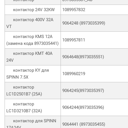
контактор 24V 32KW
1089957832
контактор 400V 32A
9064248 (8973035399)
VT
контактор KMS 12A
1089957811
(замена кода 8973035441)
контактор KMT 40A
9064648(8973035551)
24V
контактор KY для
1089960219
SPINN 7.5X
контактор
9064245(8973035397)
LC1D2501B7 (25A)
контактор
9064244(8973035396)
LC1D3210B7 (32A)
контактор для SPINN
9064441 (8973035455)
17A24V