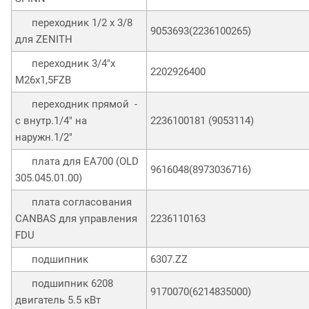
переходник 1/2 х 3/8
9053693(2236100265)
для ZENITH
переходник 3/4"х
2202926400
M26х1,5FZB
переходник прямой -
с внутр.1/4" на
2236100181 (9053114)
наружн.1/2"
плата для ЕА700 (OLD
9616048(8973036716)
305.045.01.00)
плата согласования
CANBAS для управления
2236110163
FDU
подшипник
6307.ZZ
подшипник 6208
9170070(6214835000)
двигатель 5.5 кВт