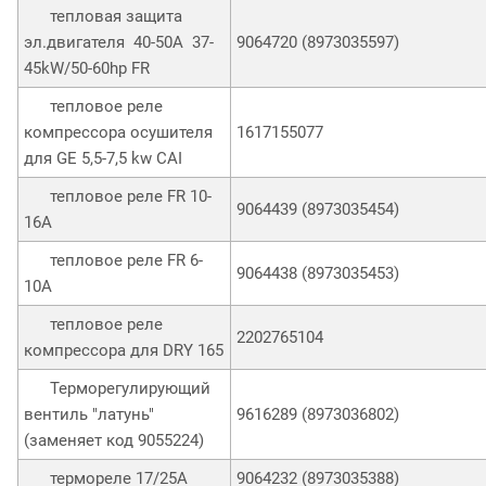
тепловая защита
эл.двигателя 40-50A 37-
9064720 (8973035597)
45kW/50-60hp FR
тепловое реле
компрессора осушителя
1617155077
для GE 5,5-7,5 kw CAI
тепловое реле FR 10-
9064439 (8973035454)
16A
тепловое реле FR 6-
9064438 (8973035453)
10A
тепловое реле
2202765104
компрессора для DRY 165
Терморегулирующий
вентиль "латунь"
9616289 (8973036802)
(заменяет код 9055224)
термореле 17/25A
9064232 (8973035388)