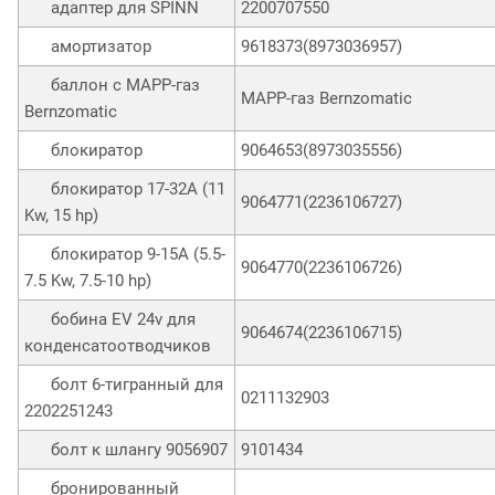
адаптер для SPINN
2200707550
амортизатор
9618373(8973036957)
баллон с MAPP-газ
MAPP-газ Bernzomatic
Bernzomatic
блокиратор
9064653(8973035556)
блокиратор 17-32A (11
9064771(2236106727)
Kw, 15 hp)
блокиратор 9-15A (5.5-
9064770(2236106726)
7.5 Kw, 7.5-10 hp)
бобина EV 24v для
9064674(2236106715)
конденсатоотводчиков
болт 6-тигранный для
0211132903
2202251243
болт к шлангу 9056907
9101434
бронированный