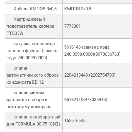
Кабель КМПЭВ 3х0,5
КМПЭВ 3х0,5
Картриджевый
подогреватель картера
7773001
PTC35W
катушка соленоида
9616146 (замена кода
клапана фреона (замена
240.0099.0000)(8973036763)
кода 240.0099.0000)
клапан
автоматического сброса
2204213443 (2202754703)
конденсата ED 12
клапан миним.
давления в сборе к
9618211(8973036915)
винтовому компресс.
клапан невозвратный
1625166451
для FORMULA 30-75 (CNZ)