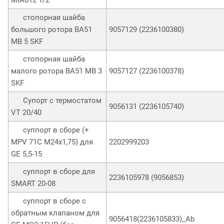
стопорная шайба
большого ротора ВА51
9057129 (2236100380)
MB 5 SKF
стопорная шайба
малого ротора ВА51 MB 3
9057127 (2236100378)
SKF
Супорт с термостатом
9056131 (2236105740)
VT 20/40
суппорт в сборе (+
MPV 71C M24х1,75) для
2202999203
GE 5,5-15
суппорт в сборе для
2236105978 (9056853)
SMART 20-08
суппорт в сборе с
обратным клапаном для
9056418(2236105833)_Ab