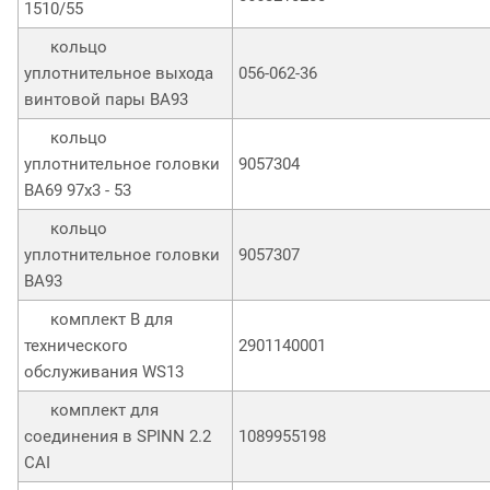
1510/55
кольцо
уплотнительное выхода
056-062-36
винтовой пары BA93
кольцо
уплотнительное головки
9057304
ВА69 97х3 - 53
кольцо
уплотнительное головки
9057307
ВА93
комплект B для
технического
2901140001
обслуживания WS13
комплект для
соединения в SPINN 2.2
1089955198
CAI