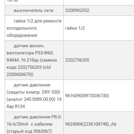
выключатель сети
2200902552
гайка 1/2 для ремонта
холодильного
гайка 1/2
оборудования
датчик включ.
вентилятора PS3-W6S
R404A 16-21бар (замена
2202756205
кода 2202756203 (old
2200600679))
датчик давления
(защиты компр. DRY 550)
9616090(8973036730)
(аналог 245.0089.00.00) 14
бар R134
датчик давления PR.0-
16-4/20mA с кабелем
9624084(2236108748)_Ab
(старый код 9063067)