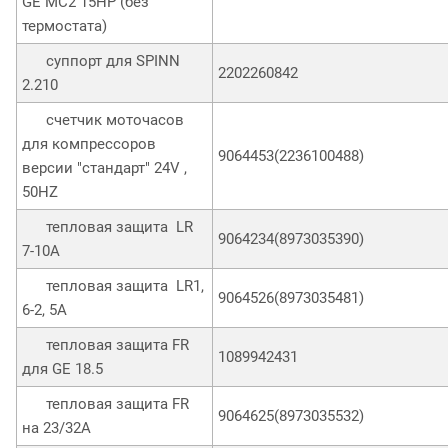
GE MC2 15HP (без
термостата)
суппорт для SPINN
2202260842
2.210
счетчик моточасов
для компрессоров
9064453(2236100488)
версии "стандарт" 24V ,
50HZ
тепловая защита LR
9064234(8973035390)
7-10A
тепловая защита LR1,
9064526(8973035481)
6-2, 5A
тепловая защита FR
1089942431
для GE 18.5
тепловая защита FR
9064625(8973035532)
на 23/32А