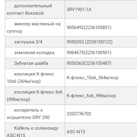
дополнительный
3RV1901-1A
контакт боковой
жиклер масляный на
9056492(2236105851)
суппор
заглушка 3/4
9050353 (2236100122)
земляная колодка
9064675(2236100501)
Зубчатая шайба
9050363(2236105487)
изоляция К-флекс
К-флекс_10х6_364м/кор
10х6 (364м/кор)
изоляция К-флекс 6х6
К-флекс_6х6_496м/кор
(496м/кор)
испаритель к
2202736702
осушителю DRY 290
Кабель к соленоиду
ASC-N15
ASC-N15