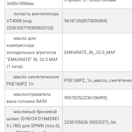
3x50х1000мм
лопасть вентилятора
VT4008 (код
9618135(8973036904)
2236105719(9056031)0)
масло для
компрессора
холодильных агрегатов
EMKARATE_RL_32-3_MAF
"EMKARATE" RL 32-3 MAF
(1 литр)
масло синтетическое
POE160PZ_1л_масло_синтетиче
POE160PZ 1л.
маслоотражатель
9057025(2236106095)
вала головки ВА93
масляный броневой
шланг (0-90/24 D16M24X1
2236105626 (9053527)_Ab
5 L780) для SPINN (поз.6),