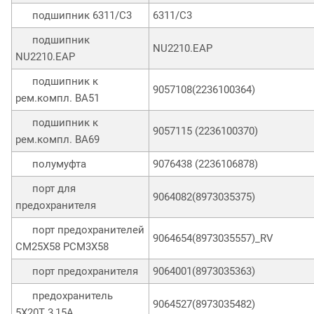
подшипник 6311/C3
6311/C3
подшипник
NU2210.EAP
NU2210.EAP
подшипник к
9057108(2236100364)
рем.компл. ВА51
подшипник к
9057115 (2236100370)
рем.компл. ВА69
полумуфта
9076438 (2236106878)
порт для
9064082(8973035375)
предохранителя
порт предохранителей
9064654(8973035557)_RV
СМ25Х58 PCM3X58
порт предохранителя
9064001(8973035363)
предохранитель
9064527(8973035482)
5X20T 3,15A