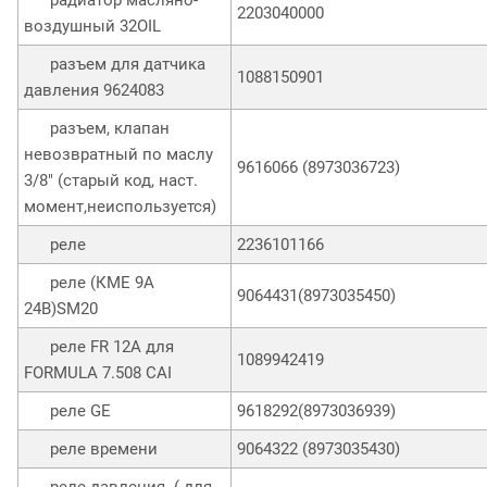
2203040000
воздушный 32OIL
разъем для датчика
1088150901
давления 9624083
разъем, клапан
невозвратный по маслу
9616066 (8973036723)
3/8" (старый код, наст.
момент,неиспользуется)
реле
2236101166
реле (КМЕ 9А
9064431(8973035450)
24В)SM20
реле FR 12A для
1089942419
FORMULA 7.508 CAI
реле GE
9618292(8973036939)
реле времени
9064322 (8973035430)
реле давления ( для