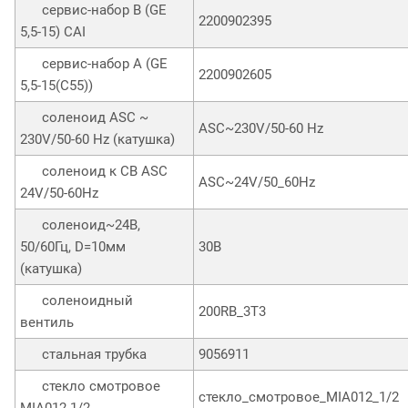
сервис-набор B (GE
2200902395
5,5-15) CAI
сервис-набор А (GE
2200902605
5,5-15(С55))
соленоид ASC ~
ASC~230V/50-60 Hz
230V/50-60 Hz (катушка)
соленоид к СВ ASC
ASC~24V/50_60Hz
24V/50-60Hz
соленоид~24В,
50/60Гц, D=10мм
30B
(катушка)
соленоидный
200RB_3T3
вентиль
стальная трубка
9056911
стекло смотровое
стекло_смотровое_MIA012_1/2
MIA012 1/2