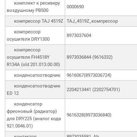
комплект к ресиверу
0000690
воздушному РВ500
компрессор TAJ 4519Z
TAJ_4519Z_компрессор
компрессор
8973037604
осушителя DRY1300
компрессор
осушителя FH4518Y
8973036844 (9616332)
R134A (old 201.013.00.00)
конденсатоотводчик
9616067(8973036724)
конденсатоотводчик
2204213441 (2202754701)
ED 12
конденсатор
фреоновый (радиатор)
9616328(8973036840)
для DRY225 (аналог кода
921.0046.01)
контактор
8973035581_Ab