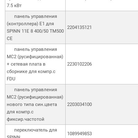
7.5 кВт
панель управления
(контроллера) Е1 для
2204135121
SPINN 11E 8 400/50 TM500
CE
панель управления
МС2 (русифицированная)
+ сетевая плата в
2230102206
сборнике для компр.с
FDU
панель управления
МС2 (русифицированная)
нового типа син.цвета
2203034100
для компр.с
фиксир.частотой
переключатель для
1089949853
SPINN