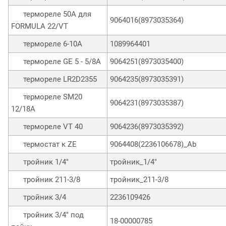
термореле 50A для
9064016(8973035364)
FORMULA 22/VT
термореле 6-10A
1089964401
термореле GE 5 - 5/8A
9064251(8973035400)
термореле LR2D2355
9064235(8973035391)
термореле SM20
9064231(8973035387)
12/18A
термореле VT 40
9064236(8973035392)
термостат к ZE
9064408(2236106678)_Ab
тройник 1/4"
тройник_1/4"
тройник 211-3/8
тройник_211-3/8
тройник 3/4
2236109426
тройник 3/4" под
18-00000785