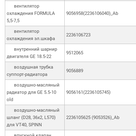
вентилятор
охлаждения FORMULA
9056958(2236106040)_Ab
5,5-7,5
вентилятор
2236106723
охлаждения эл.шкафа
внутренний шарнир
9512065
двигателя GE 18.5-22
воздушная трубка
9056889
суппорт-радиатора
воздушно-масляный
радиатор для GE 5.5-10
9056161(2236105745)
old
воздушно-масляный
шланг (D28, 36x2, L570)
2236105625 (9053526)_Ab
для VT40, SPINN
впускной клапан