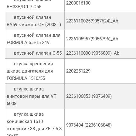
2203016100
RH38E/D.1.7 C55
впускной клапан
2236110025(9057624)_Ab
ВА69 к компр. GE (2008г.)
впускной клапан для
2236105957(9056796)_Ab
FORMULA 5.5-15 24V
впускной клапан С-55
2236110000 (9056809)_Ab
втулка крепления
шкива двигателя для
2202251229
FORMULA 1510/55
втулка шкива
винтовой пары для VT
2236106853 (9076409)
6008
втулка шкива
коническая 1610
9076404 (2236106848)
отверстие 38 для ZE 7.5-8-
10/50