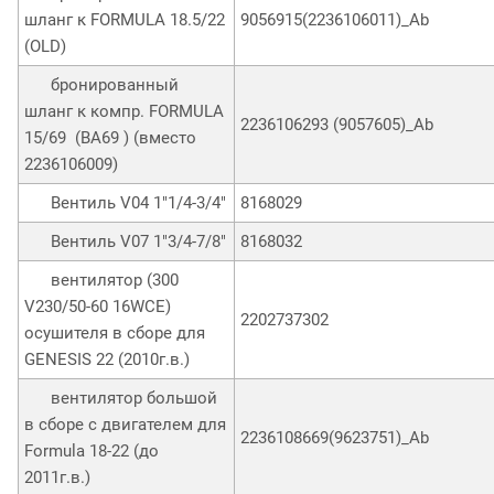
шланг к FORMULA 18.5/22
9056915(2236106011)_Ab
(OLD)
бронированный
шланг к компр. FORMULA
2236106293 (9057605)_Ab
15/69 (ВА69 ) (вместо
2236106009)
Вентиль V04 1"1/4-3/4"
8168029
Вентиль V07 1"3/4-7/8"
8168032
вентилятор (300
V230/50-60 16WCE)
2202737302
осушителя в сборе для
GENESIS 22 (2010г.в.)
вентилятор большой
в сборе с двигателем для
2236108669(9623751)_Ab
Formula 18-22 (до
2011г.в.)