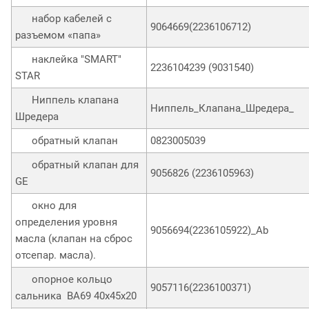
набор кабелей с
9064669(2236106712)
разъемом «папа»
наклейка "SMART"
2236104239 (9031540)
STAR
Ниппель клапана
Ниппель_Клапана_Шредера_
Шредера
обратный клапан
0823005039
обратный клапан для
9056826 (2236105963)
GE
окно для
определения уровня
9056694(2236105922)_Ab
масла (клапан на сброс
отсепар. масла).
опорное кольцо
9057116(2236100371)
сальника ВА69 40х45х20