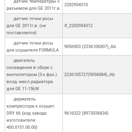
датчик температуры с
2202954310
разъемом для GE 2011г.в.
датчик точки росы
для GE 2011г.в. (не
#_2202954312
поставляется)
датчик точки росы
9056903 (2236106007)_Ab
для осушителя FORMULA
двигатель
охлаждения в сборе с
вентилятором (3-х фаз.)
2236105727(9056084)_Ab
возд.-масл.радиатора
для GE 11-15kW
держатель
компрессора к осушит.
DRY 66 (код завода
9616322 (8973036834)
изготовителя:
400.0151.00.00)