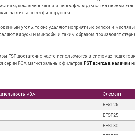
частицы, масляные капли и пыль, фильтруются на первых этапа
лкие частицы пыли фильтруются
ованный уголь, также удаляют неприятные запахи и масляны
даляют вирусы и микробы и таким образом производят стер
ры FST достаточно часто используются в системах подготов
жя серии FCA магистральных фильтров
FST всегда в наличии 
ительность м3.ч
Элемент
EFST25
EFST25
EFST30