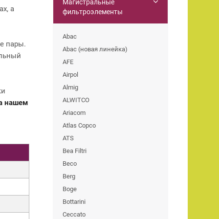
Магистральные
х, а
фильтроэлементы
Abac
е пары.
Abac (новая линейка)
ильный
AFE
Airpol
Almig
ки
ALWITCO
на нашем
Ariacom
Atlas Copco
ATS
Bea Filtri
Beco
Berg
Boge
Bottarini
Ceccato