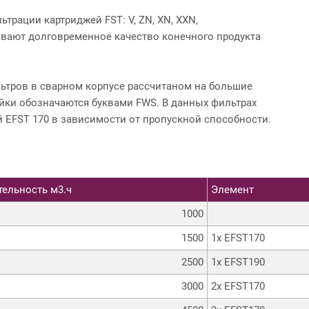
трации картриджей FST: V, ZN, XN, XXN,
вают долговременное качество конечного продукта
льтров в сварном корпусе рассчитаном на большие
йки обозначаются буквами FWS. В данных фильтрах
й EFST 170 в зависимости от пропускной способности.
ельность м3.ч
Элемент
1000
1500
1x EFST170
2500
1x EFST190
3000
2x EFST170