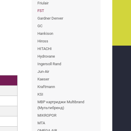
Friulair
FST
Gardner Denver
GC
Hankison
Hiross
HITACHI
Hydrovane
Ingersoll Rand
Jun-Air
Kaeser
Kraftmann
KSI
MBP картриджи Multibrand
(Мультибренд)
MIKROPOR
MTA
OMEGA AIR