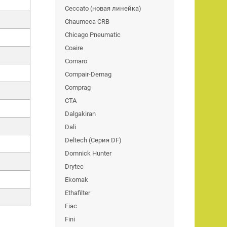
Ceccato (новая линейка)
Chaumeca CRB
Chicago Pneumatic
Coaire
Comaro
Compair-Demag
Comprag
CTA
Dalgakiran
Dali
Deltech (Серия DF)
Domnick Hunter
Drytec
Ekomak
Ethafilter
Fiac
Fini