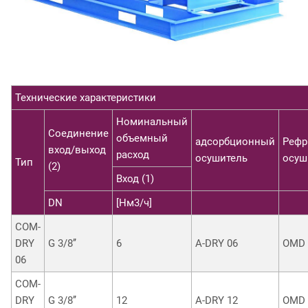
Технические характеристики
Номинальный
Соединение
объемный
адсорбционный
Рефр
вход/выход
расход
осушитель
осуш
Тип
(2)
Вход
(1)
DN
[Нм
3
/ч]
COM-
DRY
G 3/8’’
6
A-DRY 06
OMD 
06
COM-
DRY
G 3/8’’
12
A-DRY 12
OMD 