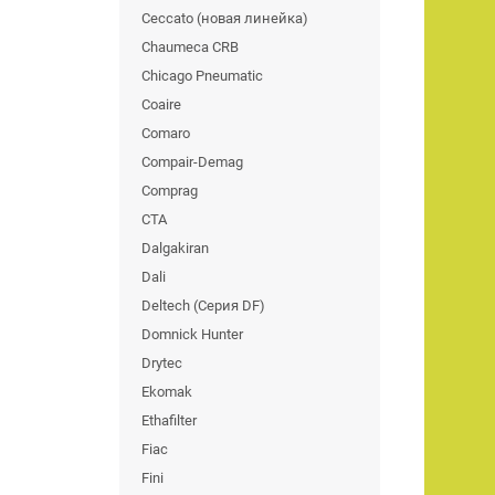
Ceccato (новая линейка)
Chaumeca CRB
Chicago Pneumatic
Coaire
Comaro
Compair-Demag
Comprag
CTA
Dalgakiran
Dali
Deltech (Серия DF)
Domnick Hunter
Drytec
Ekomak
Ethafilter
Fiac
Fini