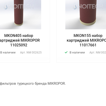
MKON405 набор
MKON155 набор
артриджей MIKROPOR
картриджей MIKROP
11025092
11017661
В наличии
В наличии
Арт.
NM 002625
Арт.
NM 002
фильтров турецкого бренда MIKROPOR.