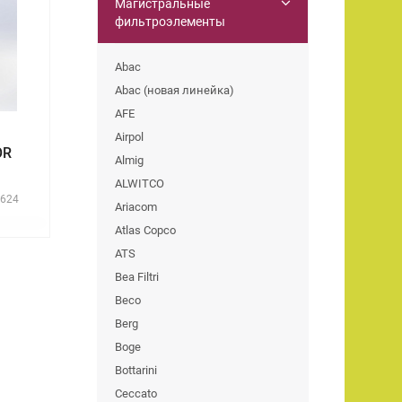
Магистральные
фильтроэлементы
Abac
Abac (новая линейка)
AFE
Airpol
OR
Almig
ALWITCO
624
Ariacom
Atlas Copco
ATS
Bea Filtri
Beco
Berg
Boge
Bottarini
Ceccato