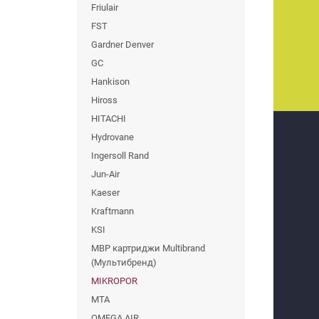
Friulair
FST
Gardner Denver
GC
Hankison
Hiross
HITACHI
Hydrovane
Ingersoll Rand
Jun-Air
Kaeser
Kraftmann
KSI
MBP картриджи Multibrand
(Мультибренд)
MIKROPOR
MTA
OMEGA AIR