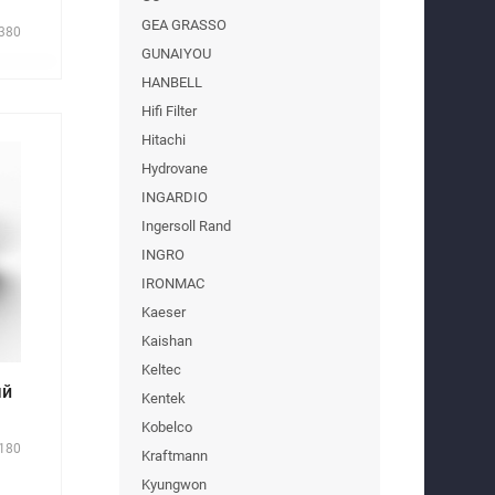
GEA GRASSO
380
GUNAIYOU
HANBELL
Hifi Filter
Hitachi
Hydrovane
INGARDIO
Ingersoll Rand
INGRO
IRONMAC
Kaeser
Kaishan
Keltec
ый
Kentek
Kobelco
180
Kraftmann
Kyungwon