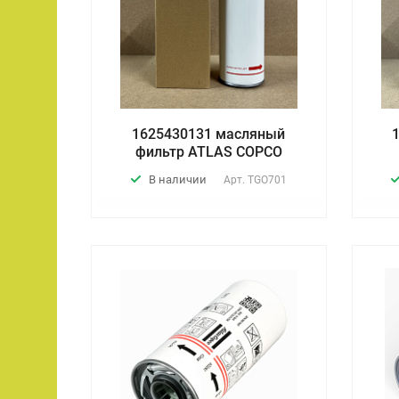
1625430131 масляный
фильтр ATLAS COPCO
В наличии
Арт.
TGO701