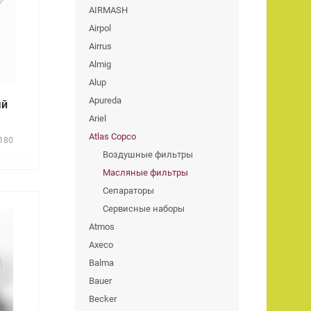
AIRMASH
Airpol
Airrus
Almig
Alup
Apureda
ый
Ariel
Atlas Copco
180
Воздушные фильтры
Масляные фильтры
Сепараторы
Сервисные наборы
Atmos
Axeco
Balma
Bauer
Becker