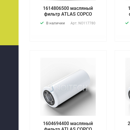
1614806500 масляный
фильтр ATLAS COPCO
В наличии
Арт.
NO117780
1604694400 масляный
фильтр ATLAS COPCO