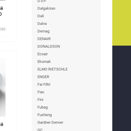
D.V.P.
ый
Dalgakiran
O
Dali
Dalva
080
Demag
DENAIR
DONALDSON
Ecoair
Ekomak
ELMO RIETSCHLE
ENGER
Fai Filtri
Fiac
Fini
Fubag
Fusheng
Gardner Denver
ый
GC