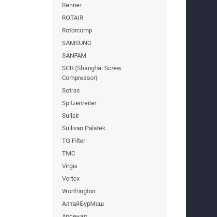
Renner
ROTAIR
Rotorcomp
SAMSUNG
SANFAM
SCR (Shanghai Screw
Compressor)
Sotras
Spitzenreiter
Sullair
Sullivan Palatek
TG Filter
TMC
Virgis
Vortex
Worthington
АлтайБурМаш
Арсенал