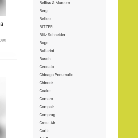
Belliss & Morcom
Berg
Betico
ый
BITZER
Blitz Schneider
080
Boge
Bottarini
Busch
Ceccato
Chicago Pneumatic
Chinook
Coaire
Comaro
Compair
Comprag
Cross Air
Curtis