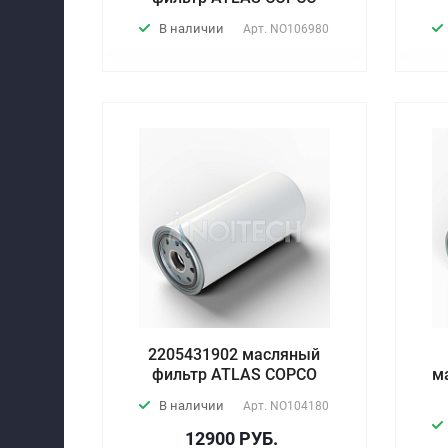
В наличии
Арт.
NO106980
2205431902 масляный
фильтр ATLAS COPCO
м
В наличии
Арт.
NO104180
12900 РУБ.