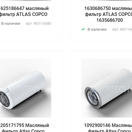
1625186647 масляный
1630686750 маслян
фильтр ATLAS COPCO
фильтр ATLAS COPC
1635686700
В наличии
Арт.
NO116080
В наличии
Арт.
NO116
2205171795 Масляный
1092900146 Маслян
фильтр Atlas Copco
фильтр Atlas Copco