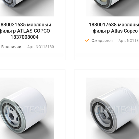
1830031635 масляный
1830017638 маслян
фильтр ATLAS COPCO
фильтр Atlas Copco
1837008004
Ожидается
Арт.
NO118
В наличии
Арт.
NO118180