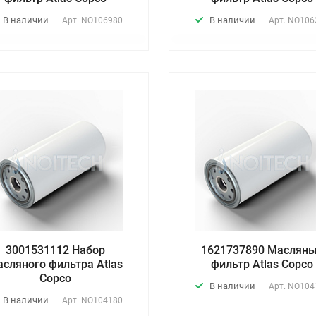
В наличии
В наличии
Арт.
NO106980
Арт.
NO106
3001531112 Набор
1621737890 Маслян
асляного фильтра Atlas
фильтр Atlas Copco
Copco
В наличии
Арт.
NO104
В наличии
Арт.
NO104180