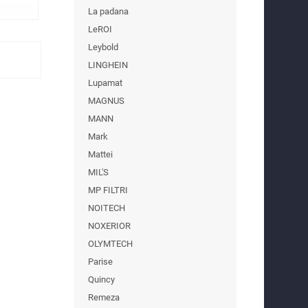
La padana
LeROI
Leybold
LINGHEIN
Lupamat
MAGNUS
MANN
Mark
Mattei
MIL'S
MP FILTRI
NOITECH
NOXERIOR
OLYMTECH
Parise
Quincy
Remeza