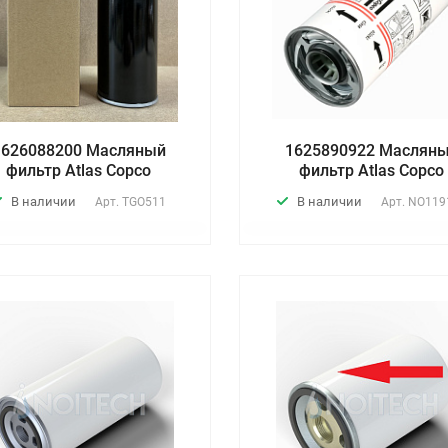
1626088200 Масляный
1625890922 Маслян
фильтр Atlas Copco
фильтр Atlas Copco
В наличии
В наличии
Арт.
TGO511
Арт.
NO119