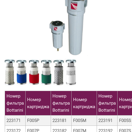
Номер
Номер
Номер
Номер
Номер
Номе
фильтра
фильтра
фильтра
картриджа
картриджа
картр
Bottarini
Bottarini
Bottarini
223171
F005P
223181
F005M
223191
F005S
223172
F007P
223182
F007M
223192
F007S