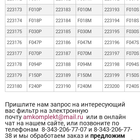
223173
F010P
223183
F010M
223193
F010S
223174
F018P
223184
F018M
223194
F018S
223175
F030P
223185
F030M
223195
F030S
223176
F047P
223186
F047M
223196
F047S
223177
F070P
223187
F070M
223197
F070S
223178
F094P
223188
F094M
223198
F094S
223179
F150P
223189
F150M
223199
F150S
223180
F240P
223190
F240M
223200
F240S
Пришлите нам запрос на интересующий
вас фильтр на электронную
почту
amkomplekt@mail.ru
или в онлайн
чат на нашем сайте, или позвоните по
телефонам 8-343-206-77-07 и 8-343-206-77-
38 и мы обработаем заказ и
предложим