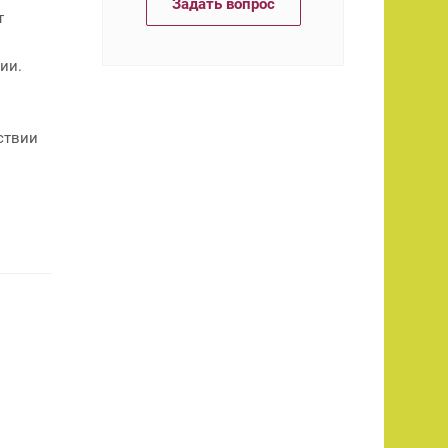
Задать вопрос
т
ии.
ствии