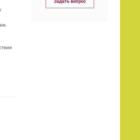
Задать вопрос
т
ии.
ствии