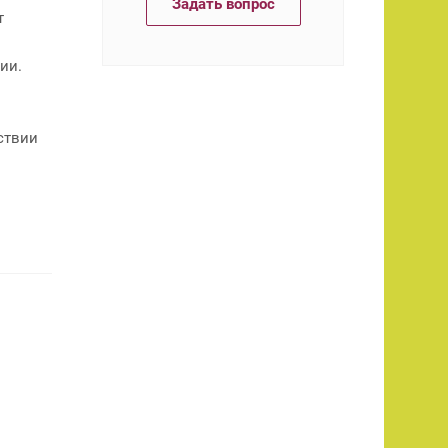
Задать вопрос
т
ии.
ствии