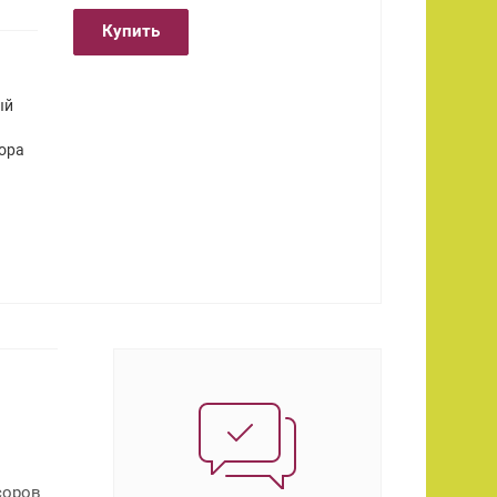
Купить
ый
ора
соров