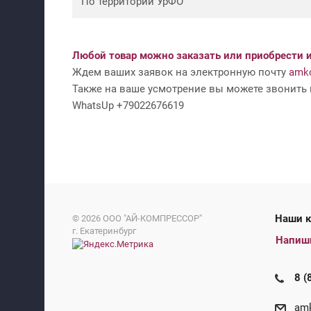
По территории УрФО
Любой товар можно заказать или приобрести и
Ждем ваших заявок на электронную почту
amko
Также на ваше усмотрение вы можете звонить н
WhatsUp +79022676619
На
© 2026
ООО "АЙ-КОМПРЕССОР"
г. Екатеринбург
Напиш
8 (
amk