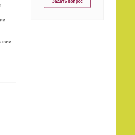
Задать вопрос
т
ии.
ствии