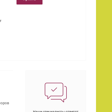
т
соров
Наши специалисты ответят