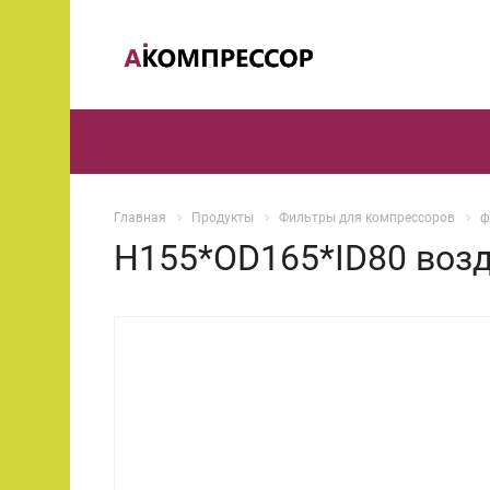
Главная
Продукты
Фильтры для компрессоров
ф
H155*OD165*ID80 во