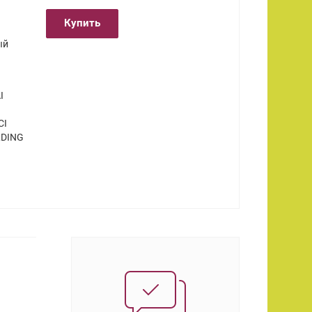
Купить
ый
I
CI
LDING