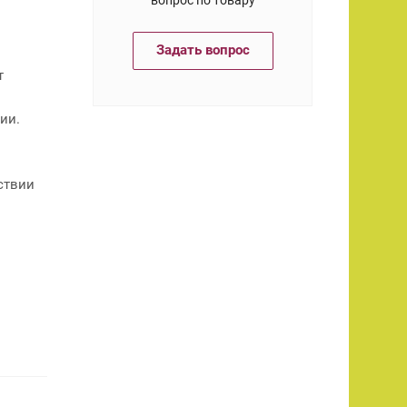
Задать вопрос
т
ии.
ствии